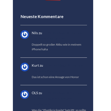
Neueste Kommentare
Nils
zu
HONOR Magic 8 Lite Test:
Die beste Akkulaufzeit
Doppelt so großer Akku wie in meinem
iPhone haha
Kurt
zu
HONOR Magic 8 Lite Test:
Die beste Akkulaufzeit
Das ist schon eine Ansage von Honor
OLS
zu
HONOR Magic 8 Pro Test:
Großes Upgrade & kleines
Downgrade
Was die "Plastikrückseite" betrifft, so sollte