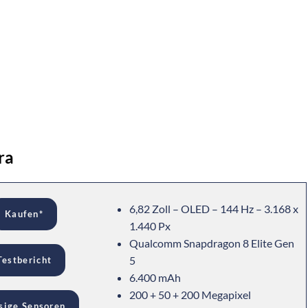
ra
6,82 Zoll – OLED – 144 Hz – 3.168 x
Kaufen*
1.440 Px
Qualcomm Snapdragon 8 Elite Gen
5
Testbericht
6.400 mAh
200 + 50 + 200 Megapixel
sige Sensoren