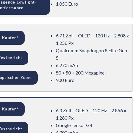
ragende Lowlight-
1.050 Euro
erformance
6,71 Zoll – OLED – 120 Hz – 2.808 x
Kaufen*
1.256 Px
Qualcomm Snapdragon 8 Elite Gen
5
Testbericht
6.270 mAh
50 + 50 + 200 Megapixel
 optischer Zoom
900 Euro
Kaufen*
6,3 Zoll – OLED – 120 Hz – 2.856 x
1.280 Px
Google Tensor G4
Testbericht
4.700 mAh