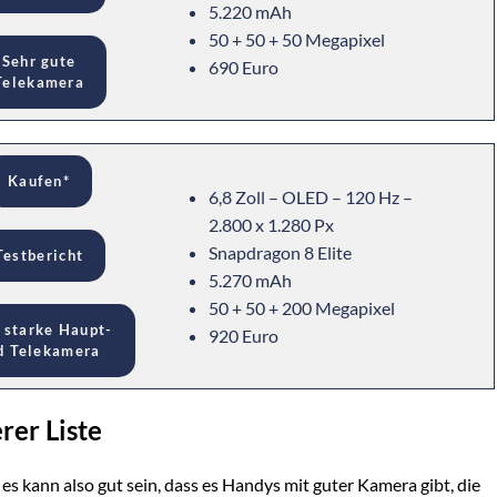
5.220 mAh
50 + 50 + 50 Megapixel
Sehr gute
690 Euro
Telekamera
Kaufen*
6,8 Zoll – OLED – 120 Hz –
2.800 x 1.280 Px
Snapdragon 8 Elite
Testbericht
5.270 mAh
50 + 50 + 200 Megapixel
 starke Haupt-
920 Euro
d Telekamera
rer Liste
 es kann also gut sein, dass es Handys mit guter Kamera gibt, die