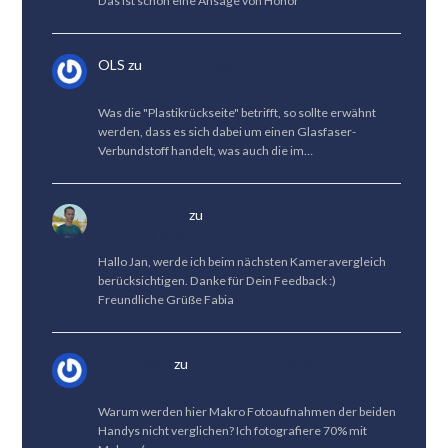
Das ist schon eine Ansage von Honor
OLS
zu
HONOR Magic 8 Pro Test: Großes
Upgrade & kleines Downgrade
Was die "Plastikrückseite" betrifft, so sollte erwähnt
werden, dass es sich dabei um einen Glasfaser-
Verbundstoff handelt, was auch die im…
Fabian Menzel
zu
Kameravergleich: Vivo X300
Pro vs. HUAWEI Pura 80 Pro
Hallo Jan, werde ich beim nächsten Kameravergleich
berücksichtigen. Danke für Dein Feedback :)
Freundliche Grüße Fabia
Jan Fröhlich
zu
Kameravergleich: Vivo X300 Pro
vs. HUAWEI Pura 80 Pro
Warum werden hier Makro Fotoaufnahmen der beiden
Handys nicht verglichen? Ich fotografiere 70% mit