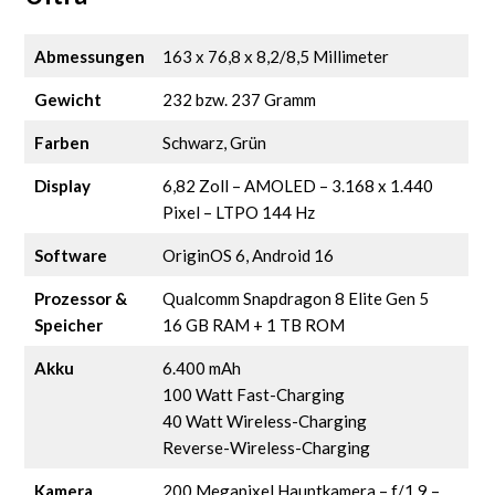
Abmessungen
163 x 76,8 x 8,2/8,5 Millimeter
Gewicht
232 bzw. 237 Gramm
Farben
Schwarz, Grün
Display
6,82 Zoll – AMOLED – 3.168 x 1.440
Pixel – LTPO 144 Hz
Software
OriginOS 6, Android 16
Prozessor &
Qualcomm Snapdragon 8 Elite Gen 5
Speicher
16 GB RAM + 1 TB ROM
Akku
6.400 mAh
100 Watt Fast-Charging
40 Watt Wireless-Charging
Reverse-Wireless-Charging
Kamera
200 Megapixel Hauptkamera – f/1.9 –