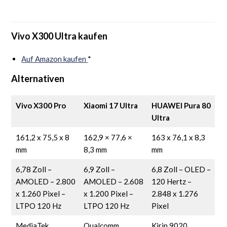
Vivo X300 Ultra kaufen
Auf Amazon kaufen
*
Alternativen
Vivo X300 Pro
Xiaomi 17 Ultra
HUAWEI Pura 80
Ultra
161,2 x 75,5 x 8
162,9 × 77,6 ×
163 x 76,1 x 8,3
mm
8,3 mm
mm
6,78 Zoll –
6,9 Zoll –
6,8 Zoll – OLED –
AMOLED – 2.800
AMOLED – 2.608
120 Hertz –
x 1.260 Pixel –
x 1.200 Pixel –
2.848 x 1.276
LTPO 120 Hz
LTPO 120 Hz
Pixel
MediaTek
Qualcomm
Kirin 9020