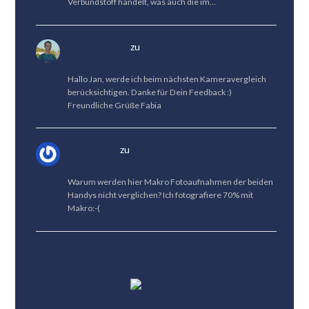
Verbundstoff handelt, was auch die im…
Fabian Menzel
zu
Kameravergleich: Vivo X300
Pro vs. HUAWEI Pura 80 Pro
Hallo Jan, werde ich beim nächsten Kameravergleich
berücksichtigen. Danke für Dein Feedback :)
Freundliche Grüße Fabia
Jan Fröhlich
zu
Kameravergleich: Vivo X300 Pro
vs. HUAWEI Pura 80 Pro
Warum werden hier Makro Fotoaufnahmen der beiden
Handys nicht verglichen? Ich fotografiere 70% mit
Makro:-(