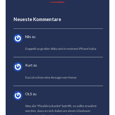
Neueste Kommentare
Nils
zu
HONOR Magic 8 Lite Test: Die beste
Akkulaufzeit
Doppelt so großer Akku wie in meinem iPhone haha
Kurt
zu
HONOR Magic 8 Lite Test: Die beste
Akkulaufzeit
Das ist schon eine Ansage von Honor
OLS
zu
HONOR Magic 8 Pro Test: Großes
Upgrade & kleines Downgrade
Was die "Plastikrückseite" betrifft, so sollte erwähnt
werden, dass es sich dabei um einen Glasfaser-