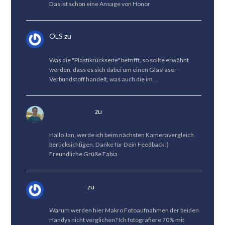
Das ist schon eine Ansage von Honor
OLS
zu
HONOR Magic 8 Pro Test: Großes
Upgrade & kleines Downgrade
Was die "Plastikrückseite" betrifft, so sollte erwähnt
werden, dass es sich dabei um einen Glasfaser-
Verbundstoff handelt, was auch die im…
Fabian Menzel
zu
Kameravergleich: Vivo X300
Pro vs. HUAWEI Pura 80 Pro
Hallo Jan, werde ich beim nächsten Kameravergleich
berücksichtigen. Danke für Dein Feedback :)
Freundliche Grüße Fabia
Jan Fröhlich
zu
Kameravergleich: Vivo X300 Pro
vs. HUAWEI Pura 80 Pro
Warum werden hier Makro Fotoaufnahmen der beiden
Handys nicht verglichen? Ich fotografiere 70% mit