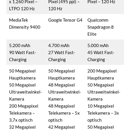
x 1.260 Pixel –
Pixel (495 ppi) –
Pixel – 120 Hz
LTPO 120 Hz
120 Hz
MediaTek
Google Tensor G4
Qualcomm
Dimensity 9400
Snapdragon 8
Elite
5.200 mAh
4.700 mAh
5.000 mAh
90 Watt Fast-
27 Watt Fast-
45 Watt Fast-
Charging
Charging
Charging
50 Megapixel
50 Megapixel
200 Megapixel
Hauptkamera
Hauptkamera
Hauptkamera
50 Megapixel
48 Megapixel
50 Megapixel
Ultraweitwinkel-
Ultraweitwinkel-
Ultraweitwinkel-
Kamera
Kamera
Kamera
200 Megapixel
48 Megapixel
10 Megapixel
Telekamera –
Telekamera – 5x
Telekamera – 3x
3,7x optisch
optisch
optisch
32 Megapixel
42 Megapixel
50 Megapixel