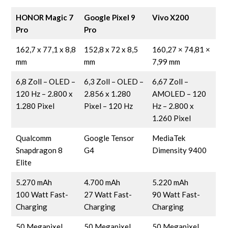
HONOR Magic 7
Google Pixel 9
Vivo X200
Pro
Pro
162,7 x 77,1 x 8,8
152,8 x 72 x 8,5
160,27 × 74,81 ×
mm
mm
7,99 mm
6,8 Zoll – OLED –
6,3 Zoll – OLED –
6,67 Zoll –
120 Hz – 2.800 x
2.856 x 1.280
AMOLED – 120
1.280 Pixel
Pixel – 120 Hz
Hz – 2.800 x
1.260 Pixel
Qualcomm
Google Tensor
MediaTek
Snapdragon 8
G4
Dimensity 9400
Elite
5.270 mAh
4.700 mAh
5.220 mAh
100 Watt Fast-
27 Watt Fast-
90 Watt Fast-
Charging
Charging
Charging
50 Megapixel
50 Megapixel
50 Megapixel