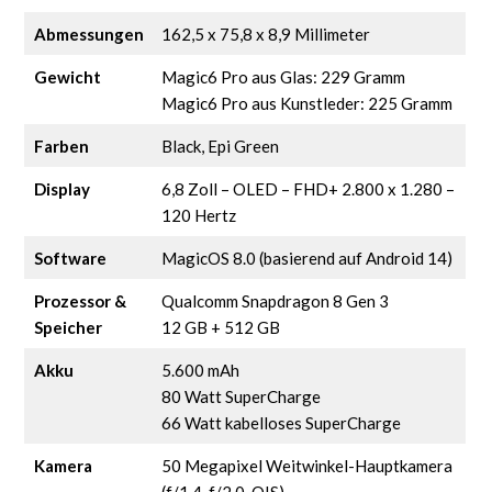
Abmessungen
162,5 x 75,8 x 8,9 Millimeter
Gewicht
Magic6 Pro aus Glas: 229 Gramm
Magic6 Pro aus Kunstleder: 225 Gramm
Farben
Black, Epi Green
Display
6,8 Zoll – OLED – FHD+ 2.800 x 1.280 –
120 Hertz
Software
MagicOS 8.0 (basierend auf Android 14)
Prozessor &
Qualcomm Snapdragon 8 Gen 3
Speicher
12 GB + 512 GB
Akku
5.600 mAh
80 Watt SuperCharge
66 Watt kabelloses SuperCharge
Kamera
50 Megapixel Weitwinkel-Hauptkamera
(f/1.4-f/2.0, OIS)