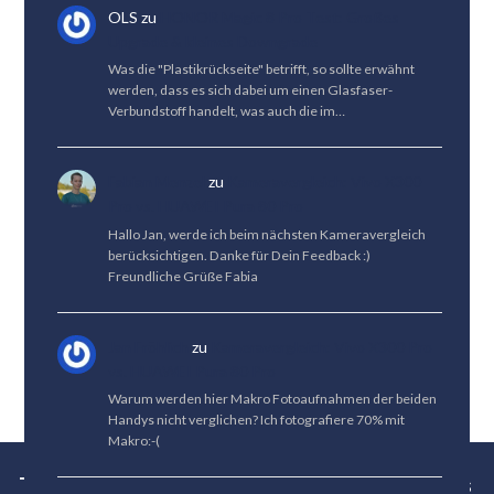
OLS
zu
HONOR Magic 8 Pro Test: Großes
Upgrade & kleines Downgrade
Was die "Plastikrückseite" betrifft, so sollte erwähnt
werden, dass es sich dabei um einen Glasfaser-
Verbundstoff handelt, was auch die im…
Fabian Menzel
zu
Kameravergleich: Vivo X300
Pro vs. HUAWEI Pura 80 Pro
Hallo Jan, werde ich beim nächsten Kameravergleich
berücksichtigen. Danke für Dein Feedback :)
Freundliche Grüße Fabia
Jan Fröhlich
zu
Kameravergleich: Vivo X300 Pro
vs. HUAWEI Pura 80 Pro
Warum werden hier Makro Fotoaufnahmen der beiden
Handys nicht verglichen? Ich fotografiere 70% mit
Makro:-(
Tests
News
Tipps
Bestenlisten
Über uns