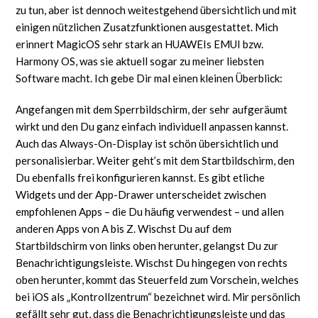
zu tun, aber ist dennoch weitestgehend übersichtlich und mit
einigen nützlichen Zusatzfunktionen ausgestattet. Mich
erinnert MagicOS sehr stark an HUAWEIs EMUI bzw.
Harmony OS, was sie aktuell sogar zu meiner liebsten
Software macht. Ich gebe Dir mal einen kleinen Überblick:
Angefangen mit dem Sperrbildschirm, der sehr aufgeräumt
wirkt und den Du ganz einfach individuell anpassen kannst.
Auch das Always-On-Display ist schön übersichtlich und
personalisierbar. Weiter geht’s mit dem Startbildschirm, den
Du ebenfalls frei konfigurieren kannst. Es gibt etliche
Widgets und der App-Drawer unterscheidet zwischen
empfohlenen Apps – die Du häufig verwendest – und allen
anderen Apps von A bis Z. Wischst Du auf dem
Startbildschirm von links oben herunter, gelangst Du zur
Benachrichtigungsleiste. Wischst Du hingegen von rechts
oben herunter, kommt das Steuerfeld zum Vorschein, welches
bei iOS als „Kontrollzentrum“ bezeichnet wird. Mir persönlich
gefällt sehr gut, dass die Benachrichtigungsleiste und das