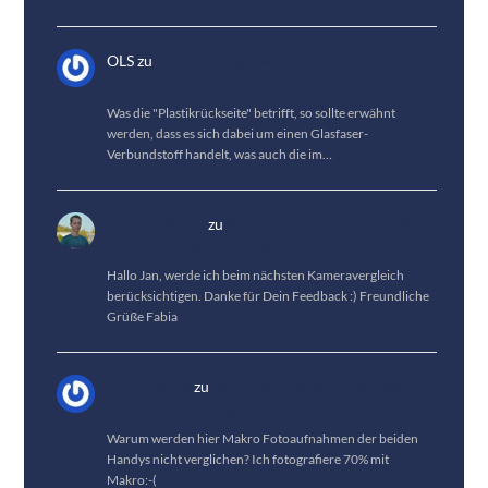
OLS
zu
HONOR Magic 8 Pro Test: Großes
Upgrade & kleines Downgrade
Was die "Plastikrückseite" betrifft, so sollte erwähnt
werden, dass es sich dabei um einen Glasfaser-
Verbundstoff handelt, was auch die im…
Fabian Menzel
zu
Kameravergleich: Vivo X300
Pro vs. HUAWEI Pura 80 Pro
Hallo Jan, werde ich beim nächsten Kameravergleich
berücksichtigen. Danke für Dein Feedback :) Freundliche
Grüße Fabia
Jan Fröhlich
zu
Kameravergleich: Vivo X300 Pro
vs. HUAWEI Pura 80 Pro
Warum werden hier Makro Fotoaufnahmen der beiden
Handys nicht verglichen? Ich fotografiere 70% mit
Makro:-(