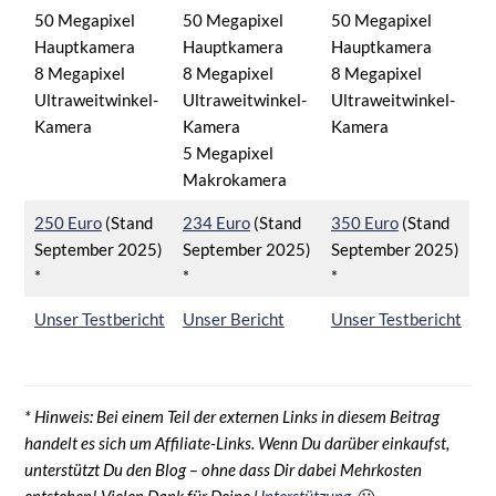
50 Megapixel
50 Megapixel
50 Megapixel
Hauptkamera
Hauptkamera
Hauptkamera
8 Megapixel
8 Megapixel
8 Megapixel
Ultraweitwinkel-
Ultraweitwinkel-
Ultraweitwinkel-
Kamera
Kamera
Kamera
5 Megapixel
Makrokamera
250 Euro
(Stand
234 Euro
(Stand
350 Euro
(Stand
September 2025)
September 2025)
September 2025)
*
*
*
Unser Testbericht
Unser Bericht
Unser Testbericht
* Hinweis: Bei einem Teil der externen Links in diesem Beitrag
handelt es sich um Affiliate-Links. Wenn Du darüber einkaufst,
unterstützt Du den Blog – ohne dass Dir dabei Mehrkosten
entstehen! Vielen Dank für Deine
Unterstützung
.
🙂