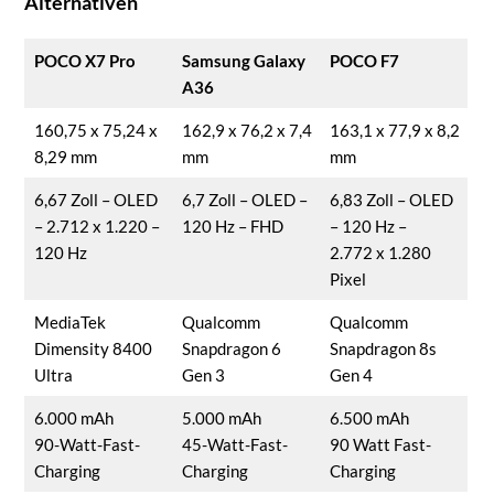
Alternativen
POCO X7 Pro
Samsung Galaxy
POCO F7
A36
160,75 x 75,24 x
162,9 x 76,2 x 7,4
163,1 x 77,9 x 8,2
8,29 mm
mm
mm
6,67 Zoll – OLED
6,7 Zoll – OLED –
6,83 Zoll – OLED
– 2.712 x 1.220 –
120 Hz – FHD
– 120 Hz –
120 Hz
2.772 x 1.280
Pixel
MediaTek
Qualcomm
Qualcomm
Dimensity 8400
Snapdragon 6
Snapdragon 8s
Ultra
Gen 3
Gen 4
6.000 mAh
5.000 mAh
6.500 mAh
90-Watt-Fast-
45-Watt-Fast-
90 Watt Fast-
Charging
Charging
Charging