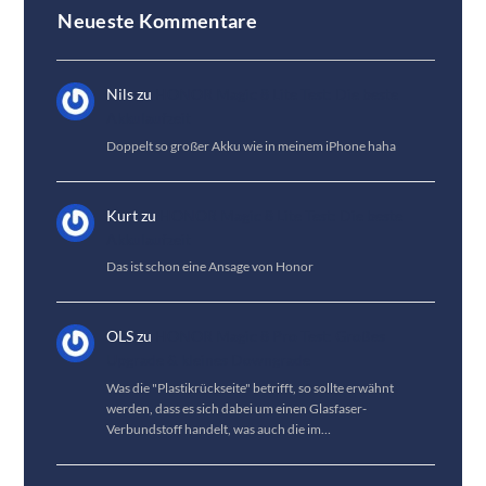
Neueste Kommentare
Nils
zu
HONOR Magic 8 Lite Test: Die beste
Akkulaufzeit
Doppelt so großer Akku wie in meinem iPhone haha
Kurt
zu
HONOR Magic 8 Lite Test: Die beste
Akkulaufzeit
Das ist schon eine Ansage von Honor
OLS
zu
HONOR Magic 8 Pro Test: Großes
Upgrade & kleines Downgrade
Was die "Plastikrückseite" betrifft, so sollte erwähnt
werden, dass es sich dabei um einen Glasfaser-
Verbundstoff handelt, was auch die im…