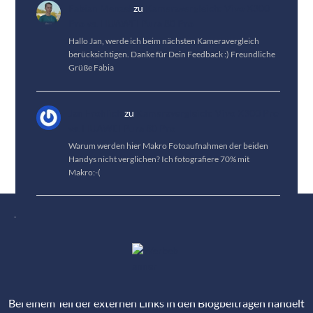
Fabian Menzel
zu
Kameravergleich: Vivo X300
Pro vs. HUAWEI Pura 80 Pro
Hallo Jan, werde ich beim nächsten Kameravergleich
berücksichtigen. Danke für Dein Feedback :) Freundliche
Grüße Fabia
Jan Fröhlich
zu
Kameravergleich: Vivo X300 Pro
vs. HUAWEI Pura 80 Pro
Warum werden hier Makro Fotoaufnahmen der beiden
Handys nicht verglichen? Ich fotografiere 70% mit
Makro:-(
Tests
News
Tipps
Bestenlisten
Über uns
Karriere
Kontakt
Unterstütze uns
Impressum
Datenschutz
Bei einem Teil der externen Links in den Blogbeiträgen handelt