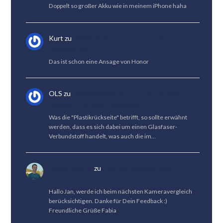
Doppelt so großer Akku wie in meinem iPhone haha
Kurt
zu
HONOR Magic 8 Lite Test: Die beste
Akkulaufzeit
Das ist schon eine Ansage von Honor
OLS
zu
HONOR Magic 8 Pro Test: Großes
Upgrade & kleines Downgrade
Was die "Plastikrückseite" betrifft, so sollte erwähnt
werden, dass es sich dabei um einen Glasfaser-
Verbundstoff handelt, was auch die im…
Fabian Menzel
zu
Kameravergleich: Vivo X300
Pro vs. HUAWEI Pura 80 Pro
Hallo Jan, werde ich beim nächsten Kameravergleich
berücksichtigen. Danke für Dein Feedback :)
Freundliche Grüße Fabia