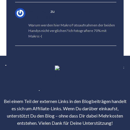
Jan Fröhlich
zu
Kameravergleich: Vivo X300 Pro
vs. HUAWEI Pura 80 Pro
Warum werden hier Makro Fotoaufnahmen der beiden
Handys nicht verglichen? Ich fotografiere 70% mit
Makro:-(
Tests
News
Tipps
Bestenlisten
Über uns
Karriere
Kontakt
Unterstütze uns
Impressum
Datenschutz
Bei einem Teil der externen Links in den Blogbeiträgen handelt
es sich um Affiliate-Links. Wenn Du darüber einkaufst,
unterstützt Du den Blog – ohne dass Dir dabei Mehrkosten
entstehen. Vielen Dank für Deine Unterstützung!