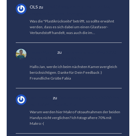
OLS
zu
HONOR Magic 8 Pro Test: Großes
Upgrade & kleines Downgrade
Was die "Plastikrückseite" betrifft, so sollte erwähnt
werden, dass es sich dabei um einen Glasfaser-
Verbundstoff handelt, was auch die im…
Fabian Menzel
zu
Kameravergleich: Vivo X300
Pro vs. HUAWEI Pura 80 Pro
Hallo Jan, werde ich beim nächsten Kameravergleich
berücksichtigen. Danke für Dein Feedback :)
Freundliche Grüße Fabia
Jan Fröhlich
zu
Kameravergleich: Vivo X300 Pro
vs. HUAWEI Pura 80 Pro
Warum werden hier Makro Fotoaufnahmen der beiden
Handys nicht verglichen? Ich fotografiere 70% mit
Makro:-(