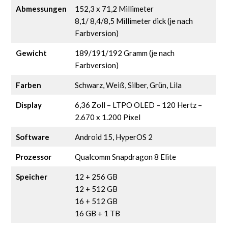
Abmessungen
152,3 x 71,2 Millimeter
8,1/ 8,4/8,5 Millimeter dick (je nach
Farbversion)
Gewicht
189/191/192 Gramm (je nach
Farbversion)
Farben
Schwarz, Weiß, Silber, Grün, Lila
Display
6,36 Zoll – LTPO OLED – 120 Hertz –
2.670 x 1.200 Pixel
Software
Android 15, HyperOS 2
Prozessor
Qualcomm Snapdragon 8 Elite
Speicher
12 + 256 GB
12 + 512 GB
16 + 512 GB
16 GB + 1 TB