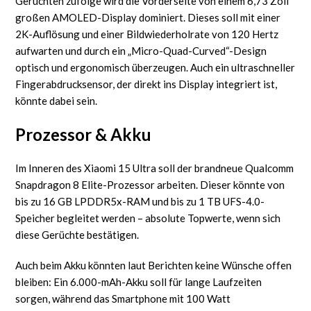
Gerüchten zufolge wird die Vorderseite von einem 6,73 Zoll
großen AMOLED-Display dominiert. Dieses soll mit einer
2K-Auflösung und einer Bildwiederholrate von 120 Hertz
aufwarten und durch ein „Micro-Quad-Curved“-Design
optisch und ergonomisch überzeugen. Auch ein ultraschneller
Fingerabdrucksensor, der direkt ins Display integriert ist,
könnte dabei sein.
Prozessor & Akku
Im Inneren des Xiaomi 15 Ultra soll der brandneue Qualcomm
Snapdragon 8 Elite-Prozessor arbeiten. Dieser könnte von
bis zu 16 GB LPDDR5x-RAM und bis zu 1 TB UFS-4.0-
Speicher begleitet werden – absolute Topwerte, wenn sich
diese Gerüchte bestätigen.
Auch beim Akku könnten laut Berichten keine Wünsche offen
bleiben: Ein 6.000-mAh-Akku soll für lange Laufzeiten
sorgen, während das Smartphone mit 100 Watt