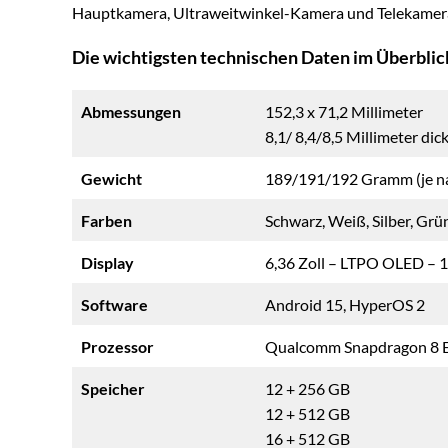
Hauptkamera, Ultraweitwinkel-Kamera und Telekamera, 
Die wichtigsten technischen Daten im Überblic
Abmessungen
152,3 x 71,2 Millimeter
8,1/ 8,4/8,5 Millimeter dic
Gewicht
189/191/192 Gramm (je na
Farben
Schwarz, Weiß, Silber, Grün
Display
6,36 Zoll – LTPO OLED – 12
Software
Android 15, HyperOS 2
Prozessor
Qualcomm Snapdragon 8 E
Speicher
12 + 256 GB
12 + 512 GB
16 + 512 GB