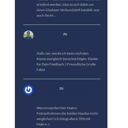
erwähnt werden, dass es sich dabei um
einen Glasfaser-Verbundstoff handelt, was
auch die im…
Fabian Menzel
zu
Kameravergleich:
Vivo X300 Pro vs. HUAWEI Pura 80
Pro
Hallo Jan, werde ich beim nächsten
Kameravergleich berücksichtigen. Danke
für Dein Feedback :) Freundliche Grüße
Fabia
Jan Fröhlich
zu
Kameravergleich:
Vivo X300 Pro vs. HUAWEI Pura 80
Pro
Warum werden hier Makro
Fotoaufnahmen der beiden Handys nicht
verglichen? Ich fotografiere 70% mit
Makro:-(