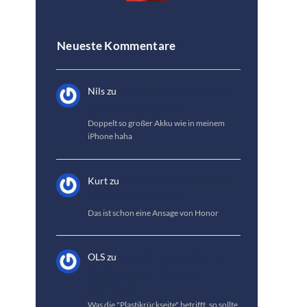
Neueste Kommentare
Nils
zu
HONOR Magic 8 Lite Test:
Die beste Akkulaufzeit
Doppelt so großer Akku wie in meinem
iPhone haha
Kurt
zu
HONOR Magic 8 Lite Test:
Die beste Akkulaufzeit
Das ist schon eine Ansage von Honor
OLS
zu
HONOR Magic 8 Pro Test:
Großes Upgrade & kleines
Downgrade
Was die "Plastikrückseite" betrifft, so sollte