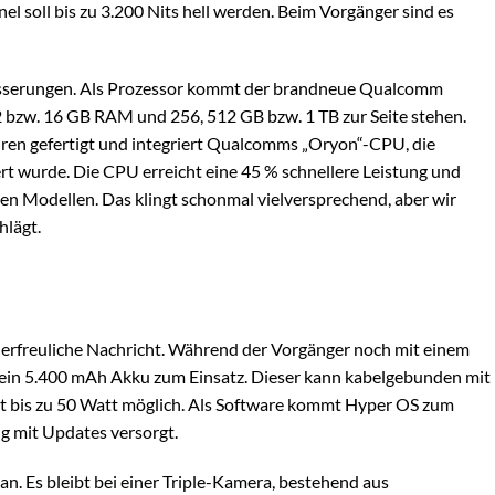
l soll bis zu 3.200 Nits hell werden. Beim Vorgänger sind es
rbesserungen. Als Prozessor kommt der brandneue Qualcomm
2 bzw. 16 GB RAM und 256, 512 GB bzw. 1 TB zur Seite stehen.
en gefertigt und integriert Qualcomms „Oryon“-CPU, die
ert wurde. Die CPU erreicht eine 45 % schnellere Leistung und
gen Modellen. Das klingt schonmal vielversprechend, aber wir
hlägt.
erfreuliche Nachricht. Während der Vorgänger noch mit einem
 ein 5.400 mAh Akku zum Einsatz. Dieser kann kabelgebunden mit
it bis zu 50 Watt möglich. Als Software kommt Hyper OS zum
g mit Updates versorgt.
an. Es bleibt bei einer Triple-Kamera, bestehend aus