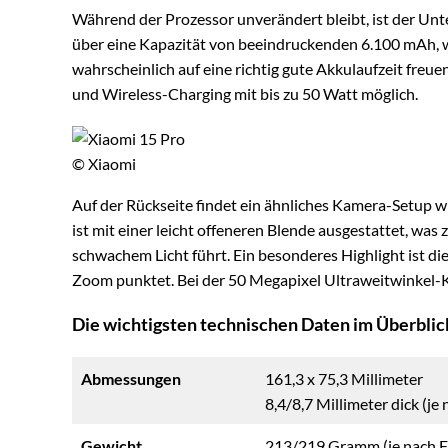
Während der Prozessor unverändert bleibt, ist der Unt
über eine Kapazität von beeindruckenden 6.100 mAh, wa
wahrscheinlich auf eine richtig gute Akkulaufzeit freue
und Wireless-Charging mit bis zu 50 Watt möglich.
© Xiaomi
Auf der Rückseite findet ein ähnliches Kamera-Setup 
ist mit einer leicht offeneren Blende ausgestattet, wa
schwachem Licht führt. Ein besonderes Highlight ist d
Zoom punktet. Bei der 50 Megapixel Ultraweitwinkel-
Die wichtigsten technischen Daten im Überblic
Abmessungen
161,3 x 75,3 Millimeter
8,4/8,7 Millimeter dick (je
Gewicht
213/219 Gramm (je nach F