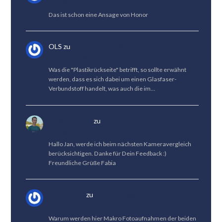
Akkulaufzeit
Das ist schon eine Ansage von Honor
OLS
zu
HONOR Magic 8 Pro Test: Großes
Upgrade & kleines Downgrade
Was die "Plastikrückseite" betrifft, so sollte erwähnt
werden, dass es sich dabei um einen Glasfaser-
Verbundstoff handelt, was auch die im…
Fabian Menzel
zu
Kameravergleich: Vivo X300
Pro vs. HUAWEI Pura 80 Pro
Hallo Jan, werde ich beim nächsten Kameravergleich
berücksichtigen. Danke für Dein Feedback :)
Freundliche Grüße Fabia
Jan Fröhlich
zu
Kameravergleich: Vivo X300 Pro
vs. HUAWEI Pura 80 Pro
Warum werden hier Makro Fotoaufnahmen der beiden