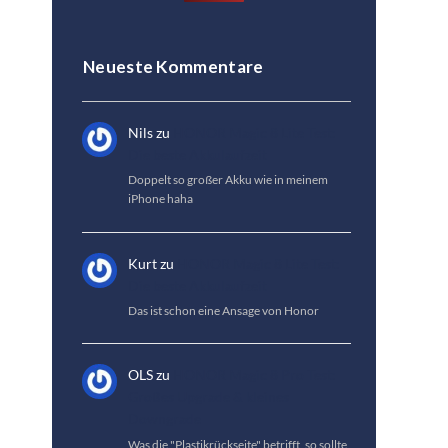
Neueste Kommentare
Nils
zu
HONOR Magic 8 Lite Test:
Die beste Akkulaufzeit
Doppelt so großer Akku wie in meinem
iPhone haha
Kurt
zu
HONOR Magic 8 Lite Test:
Die beste Akkulaufzeit
Das ist schon eine Ansage von Honor
OLS
zu
HONOR Magic 8 Pro Test:
Großes Upgrade & kleines
Downgrade
Was die "Plastikrückseite" betrifft, so sollte