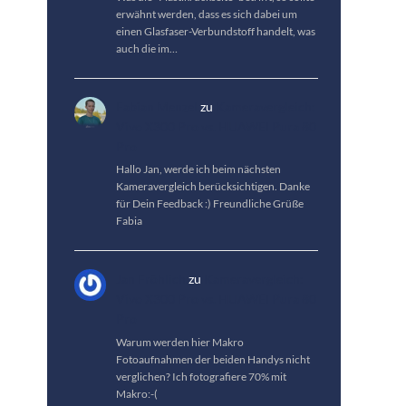
erwähnt werden, dass es sich dabei um
einen Glasfaser-Verbundstoff handelt, was
auch die im…
Fabian Menzel
zu
Kameravergleich:
Vivo X300 Pro vs. HUAWEI Pura 80
Pro
Hallo Jan, werde ich beim nächsten
Kameravergleich berücksichtigen. Danke
für Dein Feedback :) Freundliche Grüße
Fabia
Jan Fröhlich
zu
Kameravergleich:
Vivo X300 Pro vs. HUAWEI Pura 80
Pro
Warum werden hier Makro
Fotoaufnahmen der beiden Handys nicht
verglichen? Ich fotografiere 70% mit
Makro:-(