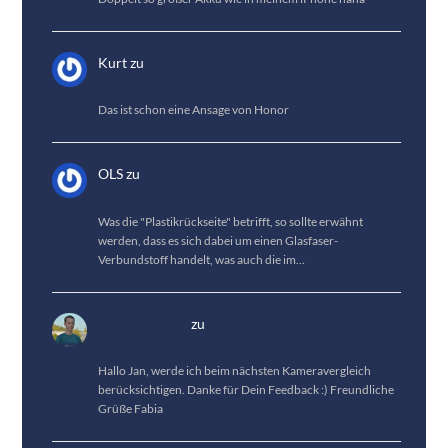
Kurt
zu
HONOR Magic 8 Lite Test: Die beste
Akkulaufzeit
Das ist schon eine Ansage von Honor
OLS
zu
HONOR Magic 8 Pro Test: Großes
Upgrade & kleines Downgrade
Was die "Plastikrückseite" betrifft, so sollte erwähnt
werden, dass es sich dabei um einen Glasfaser-
Verbundstoff handelt, was auch die im…
Fabian Menzel
zu
Kameravergleich: Vivo X300
Pro vs. HUAWEI Pura 80 Pro
Hallo Jan, werde ich beim nächsten Kameravergleich
berücksichtigen. Danke für Dein Feedback :) Freundliche
Grüße Fabia