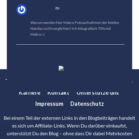
Jan Fröhlich
zu
Kameravergleich: Vivo X300 Pro
vs. HUAWEI Pura 80 Pro
Warum werden hier Makro Fotoaufnahmen der beiden
Handys nicht verglichen? Ich fotografiere 70% mit
Makro:-(
Tests
News
Tipps
Bestenlisten
Über uns
Karriere
Kontakt
Unterstütze uns
Impressum
Datenschutz
Bei einem Teil der externen Links in den Blogbeiträgen handelt
es sich um Affiliate-Links. Wenn Du darüber einkaufst,
unterstützt Du den Blog – ohne dass Dir dabei Mehrkosten