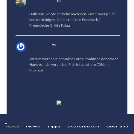
Pro vs. HUAWEI Pura 80 Pro
Hallo Jan, werde ich beim nächsten Kameravergleich
berücksichtigen. Danke für Dein Feedback :)
Freundliche Grüße Fabia
Jan Fröhlich
zu
Kameravergleich: Vivo X300 Pro
vs. HUAWEI Pura 80 Pro
Warum werden hier Makro Fotoaufnahmen der beiden
Handys nicht verglichen? Ich fotografiere 70% mit
Makro:-(
Tests
News
Tipps
Bestenlisten
Über uns