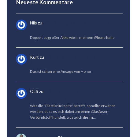
Neueste Kommentare
Nils
zu
HONOR Magic 8 Lite Test: Die beste
Akkulaufzeit
Doppelt so großer Akku wie in meinem iPhone haha
Kurt
zu
HONOR Magic 8 Lite Test: Die beste
Akkulaufzeit
Das ist schon eine Ansage von Honor
OLS
zu
HONOR Magic 8 Pro Test: Großes
Upgrade & kleines Downgrade
Was die "Plastikrückseite" betrifft, so sollte erwähnt
werden, dass es sich dabei um einen Glasfaser-
Verbundstoff handelt, was auch die im…
Fabian Menzel
zu
Kameravergleich: Vivo X300