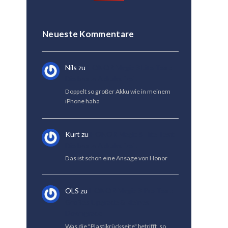
Neueste Kommentare
Nils
zu
HONOR Magic 8 Lite Test:
Die beste Akkulaufzeit
Doppelt so großer Akku wie in meinem
iPhone haha
Kurt
zu
HONOR Magic 8 Lite Test:
Die beste Akkulaufzeit
Das ist schon eine Ansage von Honor
OLS
zu
HONOR Magic 8 Pro Test:
Großes Upgrade & kleines
Downgrade
Was die "Plastikrückseite" betrifft, so