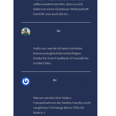
sollte erwähnt werden, dass es sich
dabei um einen Glasfaser-Verbundstoff
handelt, was auch die im…
Fabian Menzel
zu
Kameravergleich:
Vivo X300 Pro vs. HUAWEI Pura 80
Pro
Hallo Jan, werde ich beim nächsten
Kameravergleich berücksichtigen.
Danke für Dein Feedback :) Freundliche
Grüße Fabia
Jan Fröhlich
zu
Kameravergleich:
Vivo X300 Pro vs. HUAWEI Pura 80
Pro
Warum werden hier Makro
Fotoaufnahmen der beiden Handys nicht
verglichen? Ich fotografiere 70% mit
Makro:-(