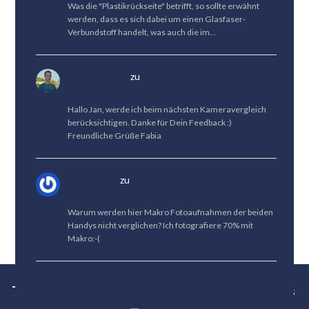
Was die "Plastikrückseite" betrifft, so sollte erwähnt
werden, dass es sich dabei um einen Glasfaser-
Verbundstoff handelt, was auch die im…
Fabian Menzel
zu
Kameravergleich: Vivo X300
Pro vs. HUAWEI Pura 80 Pro
Hallo Jan, werde ich beim nächsten Kameravergleich
berücksichtigen. Danke für Dein Feedback :)
Freundliche Grüße Fabia
Jan Fröhlich
zu
Kameravergleich: Vivo X300 Pro
vs. HUAWEI Pura 80 Pro
Warum werden hier Makro Fotoaufnahmen der beiden
Handys nicht verglichen? Ich fotografiere 70% mit
Makro:-(
Tests
News
Tipps
Bestenlisten
Über uns