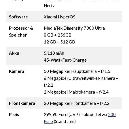
Hertz
Software
Xiaomi HyperOS
Prozessor &
MediaTek Dimensity 7300 Ultra
Speicher
8 GB + 256GB
12 GB + 512 GB
Akku
5.110 mAh
45-Watt-Fast-Charge
Kamera
50 Megapixel Hauptkamera – f/1.5
8 Megapixel Ultraweitwinkel-Kamera –
f/2.2
2 Megapixel Makrokamera – f/2.4
Frontkamera
20 Megapixel Frontkamera – f/2.2
Preis
299,90 Euro (UVP) – aktuell etwa
200
Euro
(Stand Juni)