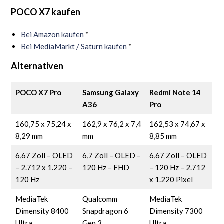
POCO X7 kaufen
Bei Amazon kaufen
*
Bei MediaMarkt / Saturn kaufen
*
Alternativen
POCO X7 Pro
Samsung Galaxy
Redmi Note 14
A36
Pro
160,75 x 75,24 x
162,9 x 76,2 x 7,4
162,53 x 74,67 x
8,29 mm
mm
8,85 mm
6,67 Zoll – OLED
6,7 Zoll – OLED –
6,67 Zoll – OLED
– 2.712 x 1.220 –
120 Hz – FHD
– 120 Hz – 2.712
120 Hz
x 1.220 Pixel
MediaTek
Qualcomm
MediaTek
Dimensity 8400
Snapdragon 6
Dimensity 7300
Ultra
Gen 3
Ultra