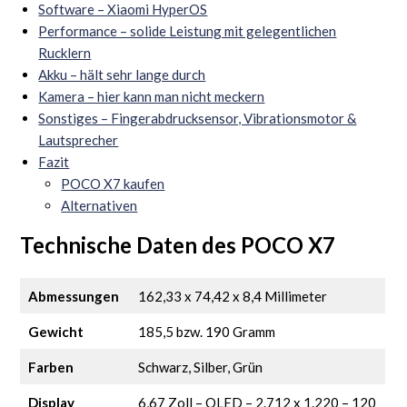
Software – Xiaomi HyperOS
Performance – solide Leistung mit gelegentlichen
Rucklern
Akku – hält sehr lange durch
Kamera – hier kann man nicht meckern
Sonstiges – Fingerabdrucksensor, Vibrationsmotor &
Lautsprecher
Fazit
POCO X7 kaufen
Alternativen
Technische Daten des POCO X7
Abmessungen
162,33 x 74,42 x 8,4 Millimeter
Gewicht
185,5 bzw. 190 Gramm
Farben
Schwarz, Silber, Grün
Display
6,67 Zoll – OLED – 2.712 x 1.220 – 120