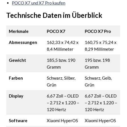
POCO X7 und X7 Pro kaufen
Technische Daten im Überblick
Merkmale
POCO X7
POCO X7 Pro
Abmessungen
162,33 x 74,42 x
160,75 x 75,24 x
8,4 Millimeter
8,29 Millimeter
Gewicht
185,5 bzw. 190
195 bzw. 198
Gramm
Gramm
Farben
Schwarz, Silber,
Schwarz, Gelb,
Grün
Grün
Display
6,67 Zoll – OLED
6,67 Zoll – OLED
– 2.712 x 1.220 –
– 2.712 x 1.220 –
120 Hertz
120 Hertz
Software
Xiaomi HyperOS
Xiaomi HyperOS