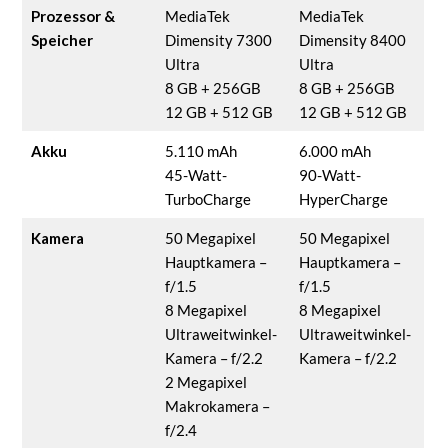
Prozessor &
MediaTek
MediaTek
Speicher
Dimensity 7300
Dimensity 8400
Ultra
Ultra
8 GB + 256GB
8 GB + 256GB
12 GB + 512 GB
12 GB + 512 GB
Akku
5.110 mAh
6.000 mAh
45-Watt-
90-Watt-
TurboCharge
HyperCharge
Kamera
50 Megapixel
50 Megapixel
Hauptkamera –
Hauptkamera –
f/1.5
f/1.5
8 Megapixel
8 Megapixel
Ultraweitwinkel-
Ultraweitwinkel-
Kamera – f/2.2
Kamera – f/2.2
2 Megapixel
Makrokamera –
f/2.4