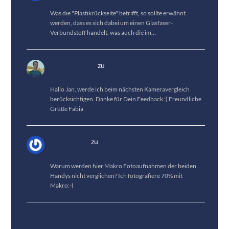
Was die "Plastikrückseite" betrifft, so sollte erwähnt
werden, dass es sich dabei um einen Glasfaser-
Verbundstoff handelt, was auch die im…
Fabian Menzel
zu
Kameravergleich: Vivo X300
Pro vs. HUAWEI Pura 80 Pro
Hallo Jan, werde ich beim nächsten Kameravergleich
berücksichtigen. Danke für Dein Feedback :) Freundliche
Grüße Fabia
Jan Fröhlich
zu
Kameravergleich: Vivo X300 Pro
vs. HUAWEI Pura 80 Pro
Warum werden hier Makro Fotoaufnahmen der beiden
Handys nicht verglichen? Ich fotografiere 70% mit
Makro:-(