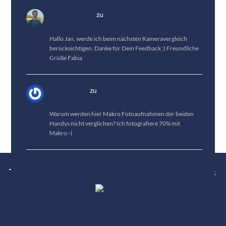
Fabian Menzel
zu
Kameravergleich: Vivo X300
Pro vs. HUAWEI Pura 80 Pro
Hallo Jan, werde ich beim nächsten Kameravergleich
berücksichtigen. Danke für Dein Feedback :) Freundliche
Grüße Fabia
Jan Fröhlich
zu
Kameravergleich: Vivo X300 Pro
vs. HUAWEI Pura 80 Pro
Warum werden hier Makro Fotoaufnahmen der beiden
Handys nicht verglichen? Ich fotografiere 70% mit
Makro:-(
Tests
News
Tipps
Bestenlisten
Über uns
Karriere
Kontakt
Unterstütze uns
Impressum
Datenschutz