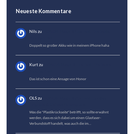
Neueste Kommentare
Nils
zu
HONOR Magic 8 Lite Test: Die beste
Akkulaufzeit
Doppelt so großer Akku wie in meinem iPhone haha
Kurt
zu
HONOR Magic 8 Lite Test: Die beste
Akkulaufzeit
Das ist schon eine Ansage von Honor
OLS
zu
HONOR Magic 8 Pro Test: Großes
Upgrade & kleines Downgrade
Was die "Plastikrückseite" betrifft, so sollte erwähnt
werden, dass es sich dabei um einen Glasfaser-
Verbundstoff handelt, was auch die im…