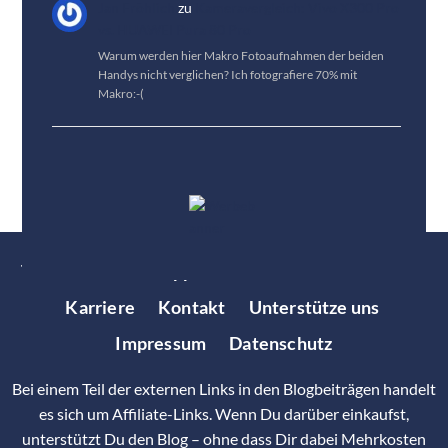
Jan Fröhlich
zu
Kameravergleich: Vivo X300 Pro
vs. HUAWEI Pura 80 Pro
Warum werden hier Makro Fotoaufnahmen der beiden
Handys nicht verglichen? Ich fotografiere 70% mit
Makro:-(
Tests
News
Tipps
Bestenlisten
Über uns
Karriere
Kontakt
Unterstütze uns
Impressum
Datenschutz
Bei einem Teil der externen Links in den Blogbeiträgen handelt
es sich um Affiliate-Links. Wenn Du darüber einkaufst,
unterstützt Du den Blog – ohne dass Dir dabei Mehrkosten