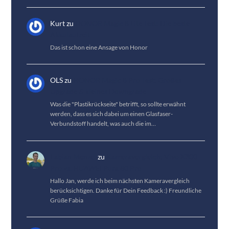
Kurt
zu
HONOR Magic 8 Lite Test: Die beste
Akkulaufzeit
Das ist schon eine Ansage von Honor
OLS
zu
HONOR Magic 8 Pro Test: Großes
Upgrade & kleines Downgrade
Was die "Plastikrückseite" betrifft, so sollte erwähnt
werden, dass es sich dabei um einen Glasfaser-
Verbundstoff handelt, was auch die im…
Fabian Menzel
zu
Kameravergleich: Vivo X300
Pro vs. HUAWEI Pura 80 Pro
Hallo Jan, werde ich beim nächsten Kameravergleich
berücksichtigen. Danke für Dein Feedback :) Freundliche
Grüße Fabia