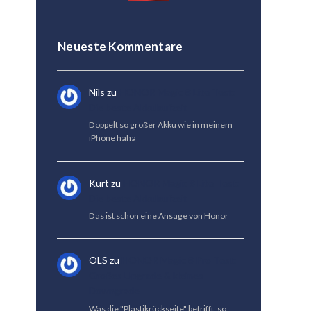
Neueste Kommentare
Nils
zu
HONOR Magic 8 Lite Test:
Die beste Akkulaufzeit
Doppelt so großer Akku wie in meinem
iPhone haha
Kurt
zu
HONOR Magic 8 Lite Test:
Die beste Akkulaufzeit
Das ist schon eine Ansage von Honor
OLS
zu
HONOR Magic 8 Pro Test:
Großes Upgrade & kleines
Downgrade
Was die "Plastikrückseite" betrifft, so