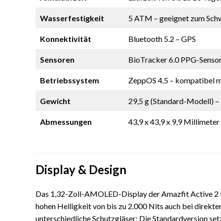
Wasserfestigkeit
5 ATM – geeignet zum Sc
Konnektivität
Bluetooth 5.2 – GPS
Sensoren
BioTracker 6.0 PPG-Sensor
Betriebssystem
ZeppOS 4.5 – kompatibel mi
Gewicht
29,5 g (Standard-Modell) 
Abmessungen
43,9 x 43,9 x 9,9 Millimeter
Display & Design
Das 1,32-Zoll-AMOLED-Display der Amazfit Active 2 bie
hohen Helligkeit von bis zu 2.000 Nits auch bei direkte
unterschiedliche Schutzgläser: Die Standardversion setz