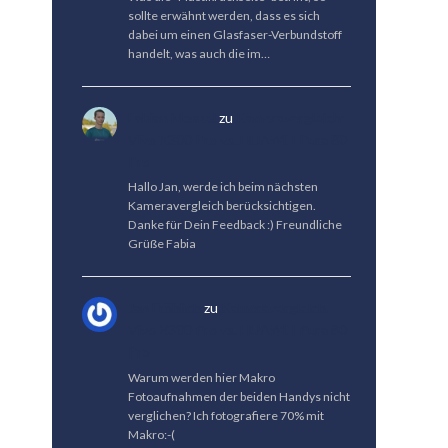
sollte erwähnt werden, dass es sich
dabei um einen Glasfaser-Verbundstoff
handelt, was auch die im…
Fabian Menzel
zu
Kameravergleich:
Vivo X300 Pro vs. HUAWEI Pura 80
Pro
Hallo Jan, werde ich beim nächsten
Kameravergleich berücksichtigen.
Danke für Dein Feedback :) Freundliche
Grüße Fabia
Jan Fröhlich
zu
Kameravergleich:
Vivo X300 Pro vs. HUAWEI Pura 80
Pro
Warum werden hier Makro
Fotoaufnahmen der beiden Handys nicht
verglichen? Ich fotografiere 70% mit
Makro:-(