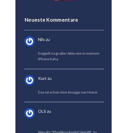
Neueste Kommentare
Nils
zu
HONOR Magic 8 Lite Test:
Die beste Akkulaufzeit
Doppelt so großer Akku wie in meinem
iPhone haha
Kurt
zu
HONOR Magic 8 Lite Test:
Die beste Akkulaufzeit
Das ist schon eine Ansage von Honor
OLS
zu
HONOR Magic 8 Pro Test:
Großes Upgrade & kleines
Downgrade
Was die "Plastikrückseite" betrifft, so