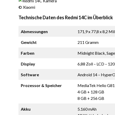
© Xiaomi
Technische Daten des Redmi 14C im Überblick
Abmessungen
171,9 x 77,8 x 8,2 Mi
Gewicht
211 Gramm
Farben
Midnight Black, Sage
Display
6,88 Zoll – LCD – 120
Software
Android 14 – Hyper
Prozessor & Speicher
MediaTek Helio G81 
4 GB + 128 GB
8 GB + 256 GB
Akku
5.160 mAh