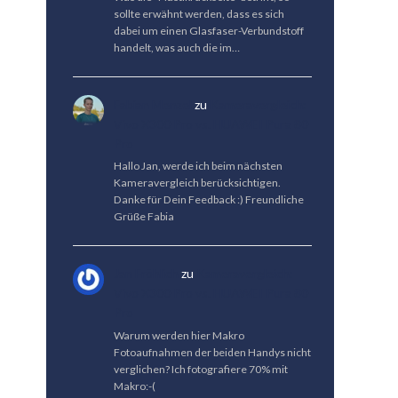
sollte erwähnt werden, dass es sich
dabei um einen Glasfaser-Verbundstoff
handelt, was auch die im…
Fabian Menzel
zu
Kameravergleich:
Vivo X300 Pro vs. HUAWEI Pura 80
Pro
Hallo Jan, werde ich beim nächsten
Kameravergleich berücksichtigen.
Danke für Dein Feedback :) Freundliche
Grüße Fabia
Jan Fröhlich
zu
Kameravergleich:
Vivo X300 Pro vs. HUAWEI Pura 80
Pro
Warum werden hier Makro
Fotoaufnahmen der beiden Handys nicht
verglichen? Ich fotografiere 70% mit
Makro:-(