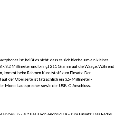
phones ist, heißt es nicht, dass es sich hierbei um ein kleines
7,8 x 8,2 Millimeter und bringt 211 Gramm auf die Waage. Während
hen, kommt beim Rahmen Kunststoff zum Einsatz. Der
uf der Oberseite ist tatsächlich ein 3,5-Millimeter-
t der Mono-Lautsprecher sowie der USB-C-Anschluss.
e HyperOS – auf Basis von Android 14 – zum Einsatz. Das Redmi