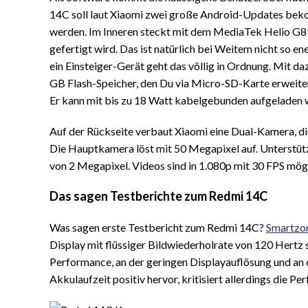
14C soll laut Xiaomi zwei große Android-Updates beko
werden. Im Inneren steckt mit dem MediaTek Helio G81
gefertigt wird. Das ist natürlich bei Weitem nicht so en
ein Einsteiger-Gerät geht das völlig in Ordnung. Mit
GB Flash-Speicher, den Du via Micro-SD-Karte erweite
Er kann mit bis zu 18 Watt kabelgebunden aufgeladen 
Auf der Rückseite verbaut Xiaomi eine Dual-Kamera, d
Die Hauptkamera löst mit 50 Megapixel auf. Unterstütz
von 2 Megapixel. Videos sind in 1.080p mit 30 FPS mögl
Das sagen Testberichte zum Redmi 14C
Was sagen erste Testbericht zum Redmi 14C?
Smartzo
Display mit flüssiger Bildwiederholrate von 120 Hertz s
Performance, an der geringen Displayauflösung und an
Akkulaufzeit positiv hervor, kritisiert allerdings die P