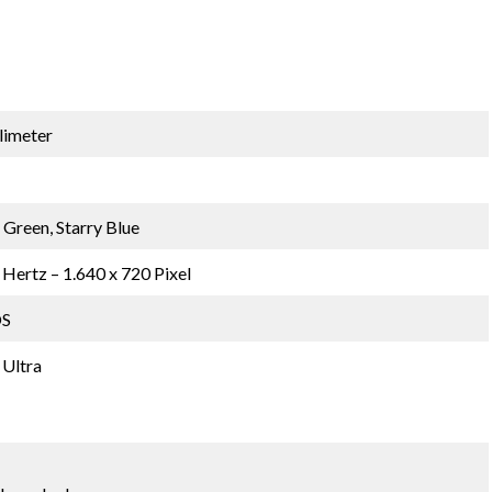
llimeter
 Green, Starry Blue
 Hertz – 1.640 x 720 Pixel
OS
Ultra