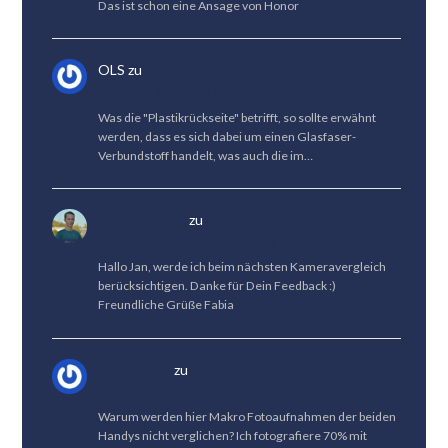
Das ist schon eine Ansage von Honor
OLS
zu
HONOR Magic 8 Pro Test: Großes
Upgrade & kleines Downgrade
Was die "Plastikrückseite" betrifft, so sollte erwähnt
werden, dass es sich dabei um einen Glasfaser-
Verbundstoff handelt, was auch die im…
Fabian Menzel
zu
Kameravergleich: Vivo X300
Pro vs. HUAWEI Pura 80 Pro
Hallo Jan, werde ich beim nächsten Kameravergleich
berücksichtigen. Danke für Dein Feedback :)
Freundliche Grüße Fabia
Jan Fröhlich
zu
Kameravergleich: Vivo X300 Pro
vs. HUAWEI Pura 80 Pro
Warum werden hier Makro Fotoaufnahmen der beiden
Handys nicht verglichen? Ich fotografiere 70% mit