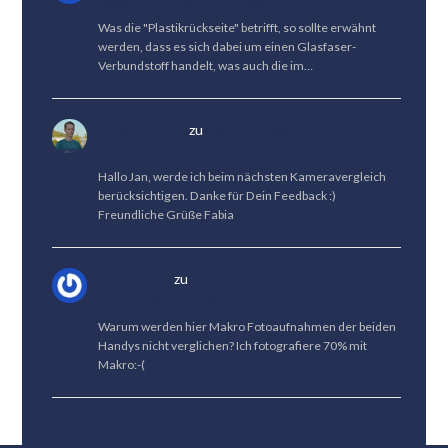
Upgrade & kleines Downgrade
Was die "Plastikrückseite" betrifft, so sollte erwähnt
werden, dass es sich dabei um einen Glasfaser-
Verbundstoff handelt, was auch die im…
Fabian Menzel
zu
Kameravergleich: Vivo X300
Pro vs. HUAWEI Pura 80 Pro
Hallo Jan, werde ich beim nächsten Kameravergleich
berücksichtigen. Danke für Dein Feedback :)
Freundliche Grüße Fabia
Jan Fröhlich
zu
Kameravergleich: Vivo X300 Pro
vs. HUAWEI Pura 80 Pro
Warum werden hier Makro Fotoaufnahmen der beiden
Handys nicht verglichen? Ich fotografiere 70% mit
Makro:-(