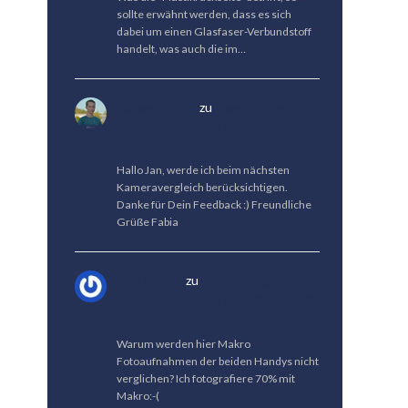
sollte erwähnt werden, dass es sich
dabei um einen Glasfaser-Verbundstoff
handelt, was auch die im…
Fabian Menzel
zu
Kameravergleich:
Vivo X300 Pro vs. HUAWEI Pura 80
Pro
Hallo Jan, werde ich beim nächsten
Kameravergleich berücksichtigen.
Danke für Dein Feedback :) Freundliche
Grüße Fabia
Jan Fröhlich
zu
Kameravergleich:
Vivo X300 Pro vs. HUAWEI Pura 80
Pro
Warum werden hier Makro
Fotoaufnahmen der beiden Handys nicht
verglichen? Ich fotografiere 70% mit
Makro:-(