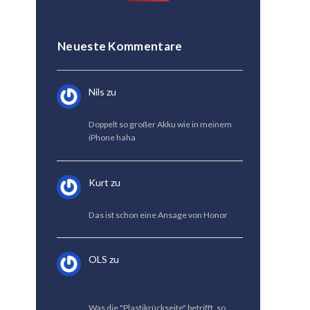
Neueste Kommentare
Nils
zu
HONOR Magic 8 Lite Test:
Die beste Akkulaufzeit
Doppelt so großer Akku wie in meinem
iPhone haha
Kurt
zu
HONOR Magic 8 Lite Test:
Die beste Akkulaufzeit
Das ist schon eine Ansage von Honor
OLS
zu
HONOR Magic 8 Pro Test:
Großes Upgrade & kleines
Downgrade
Was die "Plastikrückseite" betrifft, so