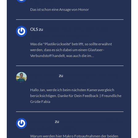
Akkulaufzeit
Das ist schon eine Ansage von Honor
OLS
zu
HONOR Magic 8 Pro Test: Großes
Upgrade & kleines Downgrade
Was die "Plastikrückseite" betrifft, so sollte erwähnt
werden, dass es sich dabei um einen Glasfaser-
Verbundstoff handelt, was auch die im…
Fabian Menzel
zu
Kameravergleich: Vivo X300
Pro vs. HUAWEI Pura 80 Pro
Hallo Jan, werde ich beim nächsten Kameravergleich
berücksichtigen. Danke für Dein Feedback :) Freundliche
Grüße Fabia
Jan Fröhlich
zu
Kameravergleich: Vivo X300 Pro
vs. HUAWEI Pura 80 Pro
Warum werden hier Makro Fotoaufnahmen der beiden