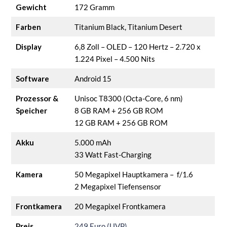
Gewicht
172 Gramm
Farben
Titanium Black, Titanium Desert
Display
6,8 Zoll – OLED – 120 Hertz – 2.720 x
1.224 Pixel – 4.500 Nits
Software
Android 15
Prozessor &
Unisoc T8300 (Octa-Core, 6 nm)
Speicher
8 GB RAM + 256 GB ROM
12 GB RAM + 256 GB ROM
Akku
5.000 mAh
33 Watt Fast-Charging
Kamera
50 Megapixel Hauptkamera – f/1.6
2 Megapixel Tiefensensor
Frontkamera
20 Megapixel Frontkamera
Preis
249 Euro (UVP)