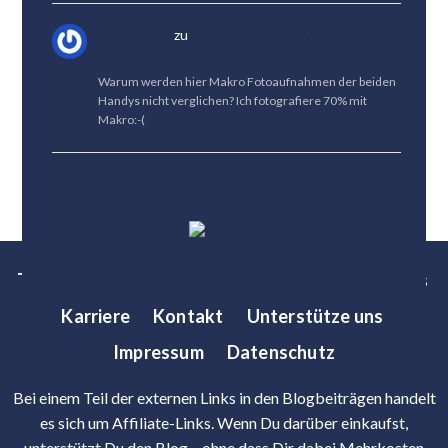
Jan Fröhlich
zu
Kameravergleich: Vivo X300 Pro
vs. HUAWEI Pura 80 Pro
Warum werden hier Makro Fotoaufnahmen der beiden
Handys nicht verglichen? Ich fotografiere 70% mit
Makro:-(
Tests
News
Tipps
Bestenlisten
Über uns
Karriere
Kontakt
Unterstütze uns
Impressum
Datenschutz
Bei einem Teil der externen Links in den Blogbeiträgen handelt
es sich um Affiliate-Links. Wenn Du darüber einkaufst,
unterstützt Du den Blog – ohne dass Dir dabei Mehrkosten