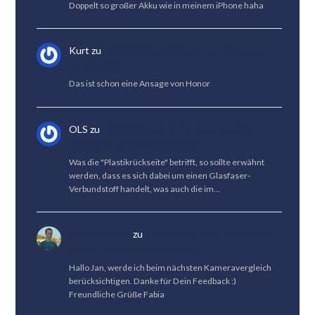
Doppelt so großer Akku wie in meinem iPhone haha
Kurt
zu
HONOR Magic 8 Lite Test: Die beste
Akkulaufzeit
Das ist schon eine Ansage von Honor
OLS
zu
HONOR Magic 8 Pro Test: Großes
Upgrade & kleines Downgrade
Was die "Plastikrückseite" betrifft, so sollte erwähnt
werden, dass es sich dabei um einen Glasfaser-
Verbundstoff handelt, was auch die im…
Fabian Menzel
zu
Kameravergleich: Vivo X300
Pro vs. HUAWEI Pura 80 Pro
Hallo Jan, werde ich beim nächsten Kameravergleich
berücksichtigen. Danke für Dein Feedback :)
Freundliche Grüße Fabia