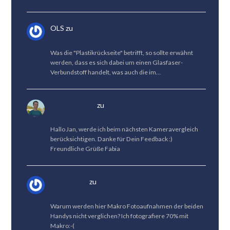
OLS
zu
HONOR Magic 8 Pro Test: Großes
Upgrade & kleines Downgrade
Was die "Plastikrückseite" betrifft, so sollte erwähnt
werden, dass es sich dabei um einen Glasfaser-
Verbundstoff handelt, was auch die im…
Fabian Menzel
zu
Kameravergleich: Vivo X300
Pro vs. HUAWEI Pura 80 Pro
Hallo Jan, werde ich beim nächsten Kameravergleich
berücksichtigen. Danke für Dein Feedback :)
Freundliche Grüße Fabia
Jan Fröhlich
zu
Kameravergleich: Vivo X300 Pro
vs. HUAWEI Pura 80 Pro
Warum werden hier Makro Fotoaufnahmen der beiden
Handys nicht verglichen? Ich fotografiere 70% mit
Makro:-(